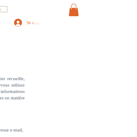
t
Se connecter
er recueille,
vous utilisez
 informations
es en matière
resse e-mail,