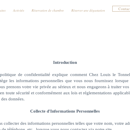
Contac
uites
Activités
Réservation de chambre
Réserver une dégustation
POLITIQUE DE CONFIDENTIALITÉ
Introduction
politique de confidentialité explique comment Chez Louis le Tonneli
rotège les informations personnelles que vous nous fournissez lorsque 
ous prenons votre vie privée au sérieux et nous engageons à traiter vos
en toute sécurité et conformément aux lois et réglementations applicabl
n des données.
Collecte d'Informations Personnelles
 collecter des informations personnelles telles que votre nom, votre ad
de téléphone, etc., lorsque vous nous contactez via notre site.