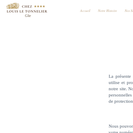
Accueil
Notre Histoire
Nos S
Gîte
La présente 
utilise et p
notre site. N
personnelles 
de protectio
Nous pouvons
votre numéro 